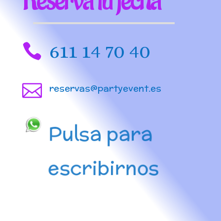
Reserva tu fecha
611 14 70 40


reservas@partyevent.es
Pulsa para
escribirnos