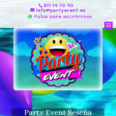
611 14 70 40
Info@partyevent.es
Pulsa para escribirnos
Party Event Seseña