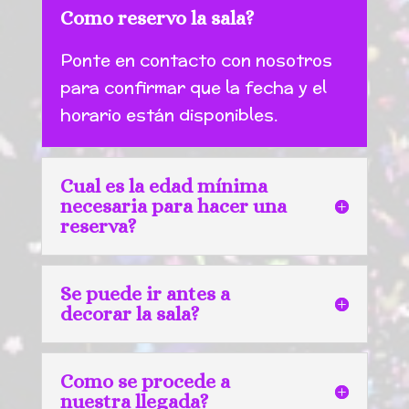
Como reservo la sala?
Ponte en contacto con nosotros
para confirmar que la fecha y el
horario están disponibles.
Cual es la edad mínima
necesaria para hacer una
reserva?
Se puede ir antes a
decorar la sala?
Como se procede a
nuestra llegada?